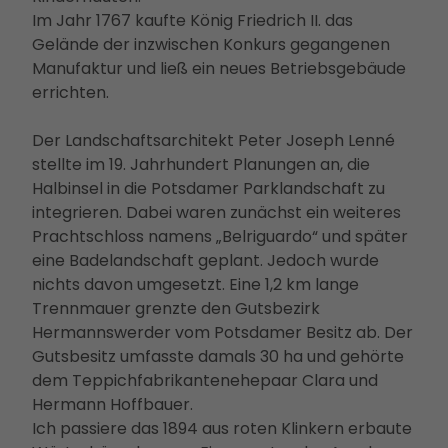
Ausb
Im Jahr 1767 kaufte König Friedrich II. das
ildun
Gelände der inzwischen Konkurs gegangenen
g
Manufaktur und ließ ein neues Betriebsgebäude
errichten.
Der Landschaftsarchitekt Peter Joseph Lenné
stellte im 19. Jahrhundert Planungen an, die
Halbinsel in die Potsdamer Parklandschaft zu
integrieren. Dabei waren zunächst ein weiteres
Prachtschloss namens „Belriguardo“ und später
eine Badelandschaft geplant. Jedoch wurde
nichts davon umgesetzt. Eine 1,2 km lange
Trennmauer grenzte den Gutsbezirk
Hermannswerder vom Potsdamer Besitz ab. Der
Gutsbesitz umfasste damals 30 ha und gehörte
dem Teppichfabrikantenehepaar Clara und
Hermann Hoffbauer.
Ich passiere das 1894 aus roten Klinkern erbaute