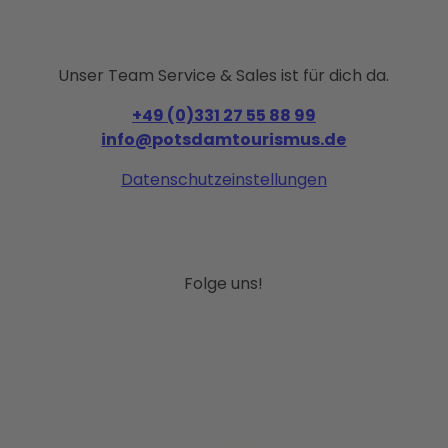
Unser Team Service & Sales ist für dich da.
+49 (0)331 27 55 88 99
info@potsdamtourismus.de
Datenschutzeinstellungen
Folge uns!
I
F
P
Y
L
n
a
i
o
i
s
c
n
u
n