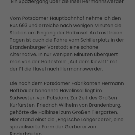
Ein Spaziergang über die Insel Hermannswerder
Betei
ligun
Vom Potsdamer Hauptbahnhof nehme ich den
gsan
Bus 693 und erreiche nach wenigen Minuten die
gebo
Station am Eingang der Halbinsel. An frostfreien
te
Tagen ist auch die Fähre vom Schillerplatz in der
PMS
Brandenburger Vorstadt eine schöne
G
Alternative. In nur wenigen Minuten überquert
Vera
man von der Haltestelle „Auf dem Kiewitt“ mit
nstal
der F1 die Havel nach Hermannswerder.
tung
en
Die nach dem Potsdamer Fabrikanten Hermann
Press
Hoffbauer benannte Havelinsel liegt im
e &
Südwesten von Potsdam. Zur Zeit des Großen
Medi
Kurfürsten, Friedrich Wilhelm von Brandenburg,
ense
gehörte die Halbinsel zum Großen Tiergarten.
rvice
Hier stand einst die „Englische Lohgerberei“, eine
Jobs
spezialisierte Form der Gerberei von
&
Rinderhäuten.