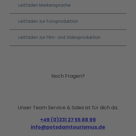
Leitfaden Markensprache
Akzeptieren
Leitfaden zur Fotoproduktion
powered by
Usercentrics Consent
Management Platform
Leitfaden zur Film- und Videoproduktion
Noch Fragen?
Unser Team Service & Sales ist für dich da.
+49 (0)331 27 55 88 99
info@potsdamtourismus.de