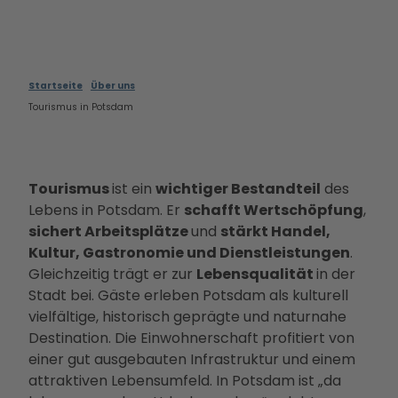
Filmstadt
Landsch
Conv
Informa
Alle
Insel in den
aftsparc
entio
tionen
The
Havelseen
ours
n
Infoma
men
Winterausz
Digitale
Servi
terial
Die
eit in
Startseite
Über uns
Stadterl
ce
Bonusk
PMS
Potsdam
Tourismus in Potsdam
ebnisse
Loca
arte
G
Goldener
Veranst
tions
Anreise
Touri
Herbst
altunge
Rah
smus
Kunst &
n
men
in
Tourismus
ist ein
wichtiger Bestandteil
des
Kultur
Essen &
prog
Pots
Lebens in Potsdam. Er
schafft Wertschöpfung
,
Dein
Trinken
ram
dam
sichert Arbeitsplätze
und
stärkt Handel,
Potsdam-
Unterkü
me
Kam
Kultur, Gastronomie und Dienstleistungen
.
Blog
nfte
Kont
pagn
Gleichzeitig trägt er zur
Lebensqualität
in der
Dein
Bahnhit
akt
en &
Stadt bei. Gäste erleben Potsdam als kulturell
Potsdam-
&
Proje
vielfältige, historisch geprägte und naturnahe
Podcast
Bera
kte
Destination. Die Einwohnerschaft profitiert von
tung
Part
einer gut ausgebauten Infrastruktur und einem
ner-
attraktiven Lebensumfeld. In Potsdam ist „da