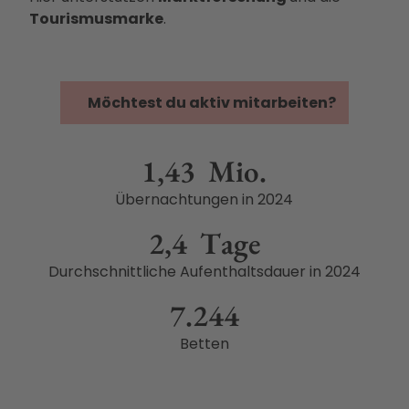
Ausb
Tourismusmarke
.
ildun
g
Möchtest du aktiv mitarbeiten?
1,43
Mio.
Übernachtungen in 2024
2,4
Tage
Durchschnittliche Aufenthaltsdauer in 2024
7.244
Betten