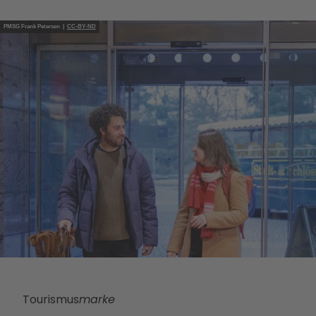
PMSG Frank Petersen |
CC-BY-ND
Tourismus
marke