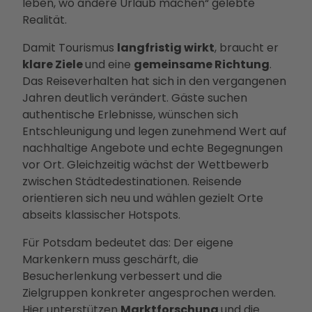
und
leben, wo andere Urlaub machen“ gelebte
Betei
Realität.
ligun
Damit Tourismus
langfristig wirkt
, braucht er
gsan
klare Ziele
und eine
gemeinsame Richtung
.
gebo
Das Reiseverhalten hat sich in den vergangenen
te
Jahren deutlich verändert. Gäste suchen
PMS
authentische Erlebnisse, wünschen sich
G
Entschleunigung und legen zunehmend Wert auf
Vera
nachhaltige Angebote und echte Begegnungen
nstal
vor Ort. Gleichzeitig wächst der Wettbewerb
tung
zwischen Städtedestinationen. Reisende
en
orientieren sich neu und wählen gezielt Orte
Press
abseits klassischer Hotspots.
e &
Medi
Für Potsdam bedeutet das: Der eigene
ense
Markenkern muss geschärft, die
rvice
Besucherlenkung verbessert und die
Jobs
Zielgruppen konkreter angesprochen werden.
&
Hier unterstützen
Marktforschung
und die