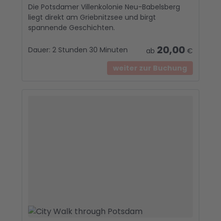
e &
Die Potsdamer Villenkolonie Neu-Babelsberg
Medi
liegt direkt am Griebnitzsee und birgt
spannende Geschichten.
ense
rvice
20,00
Dauer:
2 Stunden 30 Minuten
ab
€
Jobs
&
weiter zur Buchung
Ausb
ildun
g