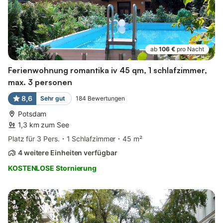
ab
106 €
pro Nacht
Ferienwohnung romantika iv 45 qm, 1 schlafzimmer,
max. 3 personen
8,6
Sehr gut
184
Bewertungen
Potsdam
1,3 km zum See
Platz für 3 Pers.
1 Schlafzimmer
45 m²
4 weitere Einheiten verfügbar
KOSTENLOSE Stornierung