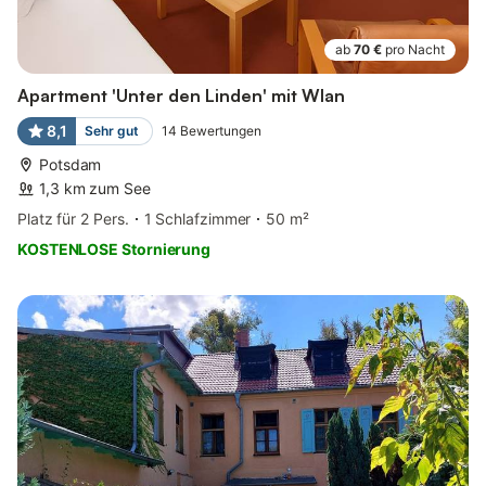
ab
70 €
pro Nacht
Apartment 'Unter den Linden' mit Wlan
8,1
Sehr gut
14
Bewertungen
Potsdam
1,3 km zum See
Platz für 2 Pers.
1 Schlafzimmer
50 m²
KOSTENLOSE Stornierung