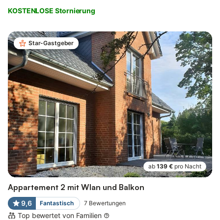
KOSTENLOSE Stornierung
Star-Gastgeber
ab
139 €
pro Nacht
Appartement 2 mit Wlan und Balkon
9,6
Fantastisch
7
Bewertungen
Top bewertet von Familien