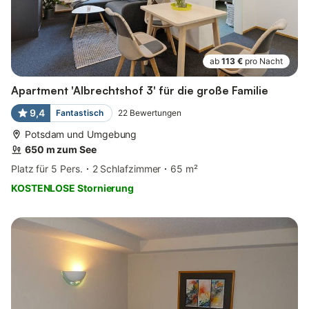
ab
113 €
pro Nacht
Apartment 'Albrechtshof 3' für die große Familie
9,4
Fantastisch
22
Bewertungen
Potsdam und Umgebung
650 m zum See
Platz für 5 Pers.
2 Schlafzimmer
65 m²
KOSTENLOSE Stornierung