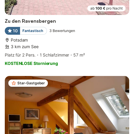
ab
100 €
pro Nacht
Zu den Ravensbergen
10
Fantastisch
3
Bewertungen
Potsdam
3 km zum See
Platz für 2 Pers.
1 Schlafzimmer
57 m²
KOSTENLOSE Stornierung
Star-Gastgeber