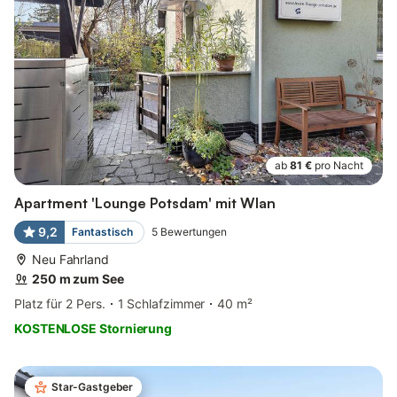
ab
81 €
pro Nacht
Apartment 'Lounge Potsdam' mit Wlan
9,2
Fantastisch
5
Bewertungen
Neu Fahrland
250 m zum See
Platz für 2 Pers.
1 Schlafzimmer
40 m²
KOSTENLOSE Stornierung
Star-Gastgeber