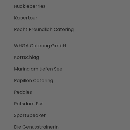
rvice
Huckleberries
Jobs
Kaisertour
&
Ausb
Recht Freundlich Catering
ildun
g
WHGA Catering GmbH
Kortschlag
Marina am tiefen See
Papillon Catering
Pedales
Potsdam Bus
SportSpeaker
Die Genusstrainerin