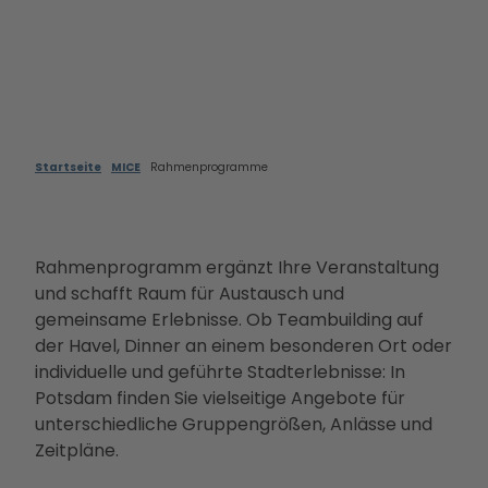
Filmstadt
Landsch
Conv
Insel in den
aftsparc
entio
Havelseen
ours
n
Winterausz
Digitale
Servi
eit in
Stadterl
ce
Potsdam
ebnisse
Loca
Goldener
Veranst
Startseite
MICE
Rahmenprogramme
tions
Herbst
altunge
Rah
Kunst &
n
men
Kultur
Essen &
prog
Dein
Trinken
Rahmenprogramm ergänzt Ihre Veranstaltung
ram
Potsdam-
Unterkü
und schafft Raum für Austausch und
me
Blog
nfte
gemeinsame Erlebnisse. Ob Teambuilding auf
Kont
Dein
Bahnhit
der Havel, Dinner an einem besonderen Ort oder
akt
Potsdam-
individuelle und geführte Stadterlebnisse: In
&
Podcast
Potsdam finden Sie vielseitige Angebote für
Bera
unterschiedliche Gruppengrößen, Anlässe und
tung
Zeitpläne.