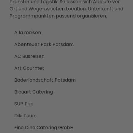
Transfer und Logistik. So lassen sich Abläufe vor
kte
Ort und Wege zwischen Location, Unterkunft und
Part
Programmpunkten passend organisieren.
ner-
und
Betei
A la maison
ligun
Abenteuer Park Potsdam
gsan
gebo
AC Busreisen
te
PMS
Art Gourmet
G
Bäderlandschaft Potsdam
Vera
nstal
Blauart Catering
tung
en
SUP Trip
Press
Diki Tours
e &
Medi
Fine Dine Catering GmbH
ense