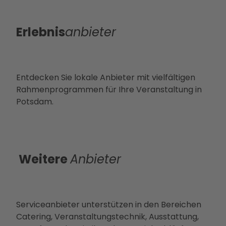
Service
Alle
Themen
Erlebnis
anbieter
Über
uns
Tourist
Alle
Informa
The
tionen
men
Infoma
Entdecken Sie lokale Anbieter mit vielfältigen
Die
terial
Rahmenprogrammen für Ihre Veranstaltung in
PMS
Bonusk
Potsdam.
G
arte
Touri
Anreise
smus
in
Weitere
Anbieter
Pots
dam
Kam
pagn
Serviceanbieter unterstützen in den Bereichen
en &
Catering, Veranstaltungstechnik, Ausstattung,
Proje