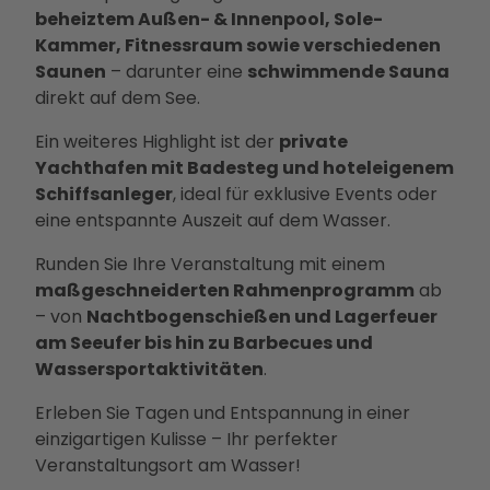
Ausb
beheiztem Außen- & Innenpool, Sole-
ildun
Kammer, Fitnessraum sowie verschiedenen
g
Saunen
– darunter eine
schwimmende Sauna
direkt auf dem See.
Ein weiteres Highlight ist der
private
Yachthafen mit Badesteg und hoteleigenem
Schiffsanleger
, ideal für exklusive Events oder
eine entspannte Auszeit auf dem Wasser.
Runden Sie Ihre Veranstaltung mit einem
maßgeschneiderten Rahmenprogramm
ab
– von
Nachtbogenschießen und Lagerfeuer
am Seeufer bis hin zu Barbecues und
Wassersportaktivitäten
.
Erleben Sie Tagen und Entspannung in einer
einzigartigen Kulisse – Ihr perfekter
Veranstaltungsort am Wasser!