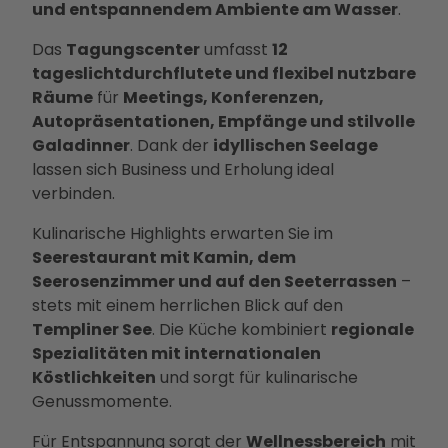
und entspannendem Ambiente am Wasser
.
Betei
ligun
Das
Tagungscenter
umfasst
12
gsan
tageslichtdurchflutete und flexibel nutzbare
gebo
Räume
für
Meetings, Konferenzen,
te
Autopräsentationen, Empfänge und stilvolle
PMS
Galadinner
. Dank der
idyllischen Seelage
G
lassen sich Business und Erholung ideal
Vera
verbinden.
nstal
Kulinarische Highlights erwarten Sie im
tung
Seerestaurant mit Kamin, dem
en
Seerosenzimmer und auf den Seeterrassen
–
Press
stets mit einem herrlichen Blick auf den
e &
Templiner See
. Die Küche kombiniert
regionale
Medi
Spezialitäten mit internationalen
ense
Köstlichkeiten
und sorgt für kulinarische
rvice
Genussmomente.
Jobs
&
Für Entspannung sorgt der
Wellnessbereich
mit