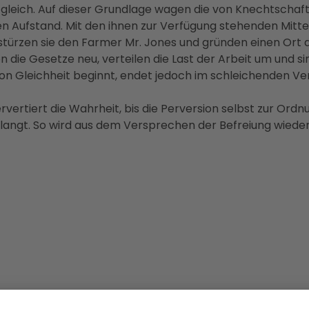
nd gleich. Auf dieser Grundlage wagen die von Knechtschaf
 Aufstand. Mit den ihnen zur Verfügung stehenden Mitte
 stürzen sie den Farmer Mr. Jones und gründen einen Ort 
 die Gesetze neu, verteilen die Last der Arbeit um und s
n Gleichheit beginnt, endet jedoch im schleichenden Ver
vertiert die Wahrheit, bis die Perversion selbst zur Ordn
rlangt. So wird aus dem Versprechen der Befreiung wiede