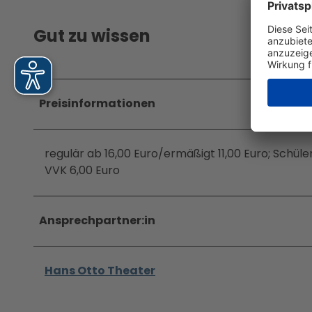
Jobs &
Ausbil
Gut zu wissen
dung
Preisinformationen
regulär ab 16,00 Euro/ermäßigt 11,00 Euro; Schüle
VVK 6,00 Euro
Ansprechpartner:in
Hans Otto Theater