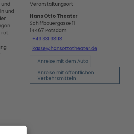
t und
Veranstaltungsort
ln und
Hans Otto Theater
der
Schiffbauergasse 11
ingen
14467
Potsdam
rat:
+49 331 98118
ung
kasse@hansottotheater.de
r
Anreise mit dem Auto
Anreise mit öffentlichen
Verkehrsmitteln