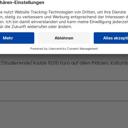
r/Studierende/Azubis 10,00 Euro auf allen Plätzen, Kulturti