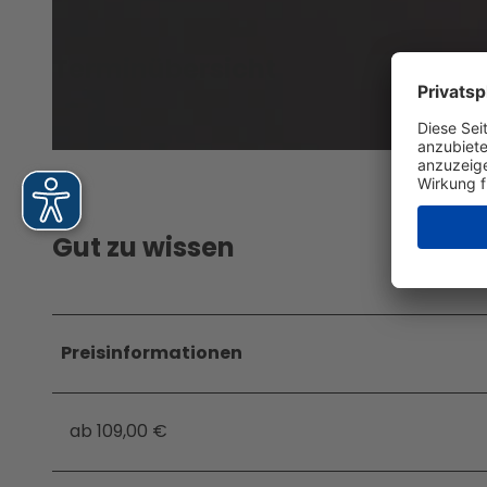
Jobs &
Ausbil
dung
© Jens Schröder, Weisse Flotte Potsdam GmbH
Terminübersicht
© Jens Schröder, Weisse Flotte Potsdam GmbH
Gut zu wissen
Preisinformationen
ab 109,00 €