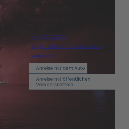
 der
Veranstaltungsort
den
Weisse Flotte Potsdam
Lange Brücke 6
ik an
14467
Potsdam
+49 331 2759210
wf@schifffahrt-in-potsdam.de
g-
.
Website
d
Anreise mit dem Auto
Anreise mit öffentlichen
Verkehrsmitteln