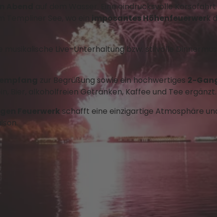
en Abend
auf dem Wasser. Eine eindrucksvolle Korsofahrt
um Templiner See, wo ein
imposantes Höhenfeuerwer
k 
 musikalische Live-Unterhaltung bzw. stilvolle Dinnermus
tempfang
zur Begrüßung sowie ein hochwertiges
2-Gan
 Bier, alkoholfreien Getränken, Kaffee und Tee ergänzt
igen Feuerwerk
schafft eine einzigartige Atmosphäre un
ison.