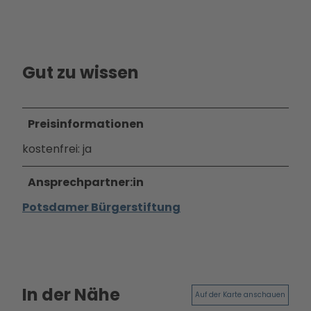
Ausb
ildun
g
Gut zu wissen
Preisinformationen
kostenfrei: ja
Ansprechpartner:in
Potsdamer Bürgerstiftung
In der Nähe
Auf der Karte anschauen