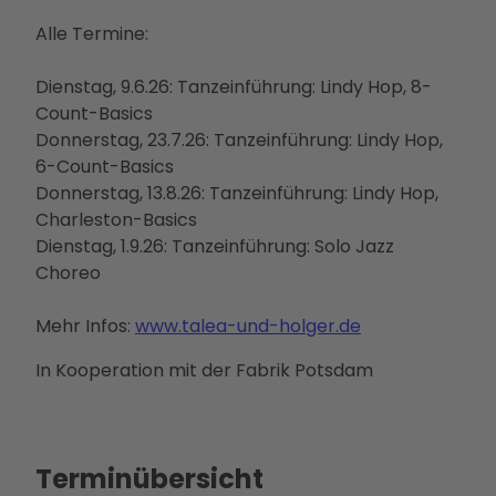
Betei
Alle Termine:
ligun
gsan
Dienstag, 9.6.26: Tanzeinführung: Lindy Hop, 8-
gebo
Count-Basics
te
Donnerstag, 23.7.26: Tanzeinführung: Lindy Hop,
PMS
6-Count-Basics
G
Donnerstag, 13.8.26: Tanzeinführung: Lindy Hop,
Vera
Charleston-Basics
nstal
Dienstag, 1.9.26: Tanzeinführung: Solo Jazz
tung
Choreo
en
Press
Mehr Infos:
www.talea-und-holger.de
e &
Medi
In Kooperation mit der Fabrik Potsdam
ense
rvice
Jobs
Terminübersicht
&