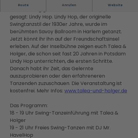
Filmstadt
Landsch
Conv
Alle
Informa
Route
Anrufen
Website
Insel in den
aftsparc
Es wird Swing getanzt auf der Insel! Genauer
entio
The
tionen
Havelseen
ours
gesagt: Lindy Hop. Lindy Hop, der originelle
n
men
Infoma
Winterausz
Digitale
Swingtanzstil der 1930er Jahre, wurde im
Servi
Die
terial
eit in
Stadterl
berühmten Savoy Ballroom in Harlem getanzt.
ce
PMS
Bonusk
Potsdam
ebnisse
Jetzt könnt ihr ihn auf der Freundschaftsinsel
Loca
G
arte
Goldener
Veranst
erleben. Auf der Inselbühne zeigen euch Talea &
tions
Touri
Anreise
Herbst
altunge
Holger, die schon seit fast 20 Jahren in Potsdam
Rah
smus
Kunst &
n
Lindy Hop unterrichten, die ersten Schritte.
men
in
Kultur
Essen &
Danach habt ihr Zeit, das Gelernte
prog
Pots
Dein
Trinken
auszuprobieren oder den erfahreneren
ram
dam
Potsdam-
Unterkü
Tanzenden zuzuschauen. Die Veranstaltung ist
me
Kam
Blog
nfte
kostenfrei. Mehr Infos:
www.talea-und-holger.de
Kont
pagn
Dein
Bahnhit
akt
en &
Potsdam-
Das Programm:
&
Proje
Podcast
18 - 19 Uhr Swing-Tanzeinführung mit Talea &
Bera
kte
Holger
tung
Part
19 - 21 Uhr Freies Swing-Tanzen mit DJ Mr.
ner-
HavelHop
und