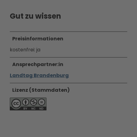
Ausb
ildun
Gut zu wissen
g
Preisinformationen
kostenfrei: ja
Ansprechpartner:in
Landtag Brandenburg
Lizenz (Stammdaten)