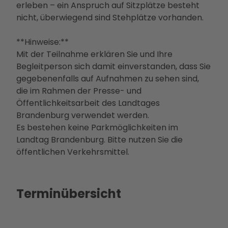
erleben – ein Anspruch auf Sitzplätze besteht
Betei
nicht, überwiegend sind Stehplätze vorhanden.
ligun
gsan
**Hinweise:**
gebo
Mit der Teilnahme erklären Sie und Ihre
te
Begleitperson sich damit einverstanden, dass Sie
PMS
gegebenenfalls auf Aufnahmen zu sehen sind,
G
die im Rahmen der Presse- und
Vera
Öffentlichkeitsarbeit des Landtages
nstal
Brandenburg verwendet werden.
tung
Es bestehen keine Parkmöglichkeiten im
en
Landtag Brandenburg. Bitte nutzen Sie die
Press
öffentlichen Verkehrsmittel.
e &
Medi
ense
Terminübersicht
rvice
Jobs
&