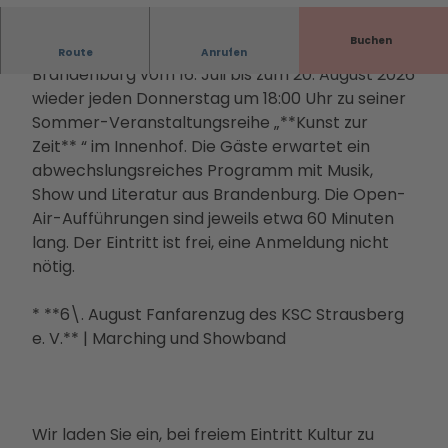
Filmstadt
Landsch
Conv
Alle
g |
CC-BY-NC-ND
Informa
Insel in den
aftsparc
entio
The
tionen
Buchen
Zum nunmehr siebten Mal lädt der Landtag
Havelseen
ours
Route
Anrufen
n
men
Infoma
Brandenburg vom 16. Juli bis zum 20. August 2026
Winterausz
Digitale
Servi
Die
terial
wieder jeden Donnerstag um 18:00 Uhr zu seiner
eit in
Stadterl
ce
PMS
Bonusk
Sommer-Veranstaltungsreihe „**Kunst zur
Potsdam
ebnisse
Loca
G
arte
Zeit** “ im Innenhof. Die Gäste erwartet ein
Goldener
Veranst
tions
Touri
Anreise
abwechslungsreiches Programm mit Musik,
Herbst
altunge
Rah
smus
Show und Literatur aus Brandenburg. Die Open-
Kunst &
n
men
in
Air-Aufführungen sind jeweils etwa 60 Minuten
Kultur
Essen &
prog
Pots
lang. Der Eintritt ist frei, eine Anmeldung nicht
Dein
Trinken
ram
dam
nötig.
Potsdam-
Unterkü
me
Kam
Blog
nfte
Kont
pagn
* **6\. August Fanfarenzug des KSC Strausberg
Dein
Bahnhit
akt
en &
e. V.** | Marching und Showband
Potsdam-
&
Proje
Podcast
Bera
kte
tung
Part
ner-
Wir laden Sie ein, bei freiem Eintritt Kultur zu
und