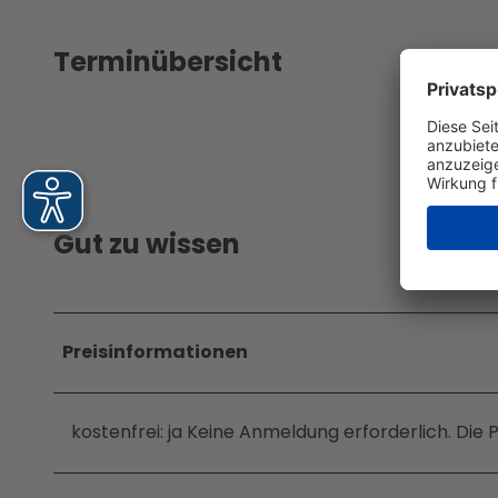
Jobs &
Ausbil
dung
Terminübersicht
Gut zu wissen
Preisinformationen
kostenfrei: ja Keine Anmeldung erforderlich. Die 