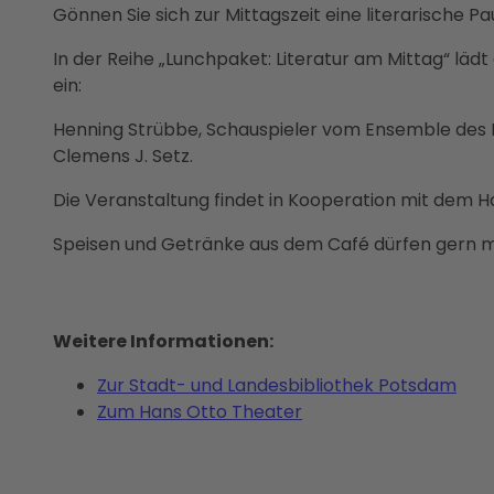
Beratu
Gönnen Sie sich zur Mittagszeit eine literarische Pa
&
ng
Projek
In der Reihe „Lunchpaket: Literatur am Mittag“ läd
te
ein:
Partne
r- und
Henning Strübbe, Schauspieler vom Ensemble des Ha
Beteili
Clemens J. Setz.
gungs
Die Veranstaltung findet in Kooperation mit dem H
angeb
ote
Speisen und Getränke aus dem Café dürfen gern 
PMSG
Veran
staltu
ngen
Weitere Informationen:
Presse
Zur Stadt- und Landesbibliothek Potsdam
&
Zum Hans Otto Theater
Medie
nservi
ce