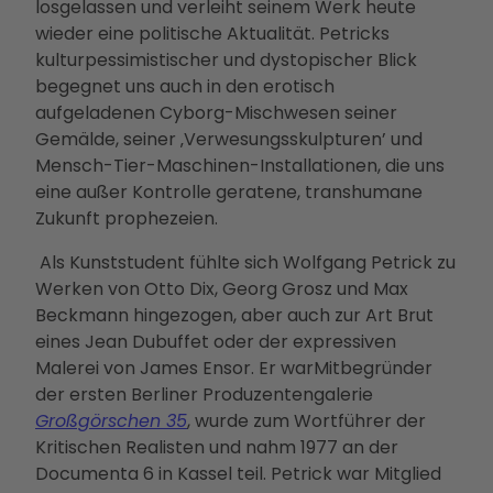
losgelassen und verleiht seinem Werk heute
Betei
wieder eine politische Aktualität. Petricks
ligun
kulturpessimistischer und dystopischer Blick
gsan
begegnet uns auch in den erotisch
gebo
aufgeladenen Cyborg-Mischwesen seiner
te
Gemälde, seiner ‚Verwesungsskulpturen’ und
PMS
Mensch-Tier-Maschinen-Installationen, die uns
G
eine außer Kontrolle geratene, transhumane
Vera
Zukunft prophezeien.
nstal
tung
Als Kunststudent fühlte sich Wolfgang Petrick zu
en
Werken von Otto Dix, Georg Grosz und Max
Press
Beckmann hingezogen, aber auch zur Art Brut
e &
eines Jean Dubuffet oder der expressiven
Medi
Malerei von James Ensor. Er warMitbegründer
ense
der ersten Berliner Produzentengalerie
rvice
Großgörschen 35
, wurde zum Wortführer der
Jobs
Kritischen Realisten und nahm 1977 an der
&
Documenta 6 in Kassel teil. Petrick war Mitglied