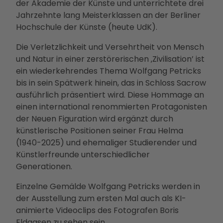
Ausb
der Akademie der Künste und unterrichtete drei
ildun
Jahrzehnte lang Meisterklassen an der Berliner
g
Hochschule der Künste (heute UdK).
Die Verletzlichkeit und Versehrtheit von Mensch
und Natur in einer zerstörerischen ‚Zivilisation’ ist
ein wiederkehrendes Thema Wolfgang Petricks
bis in sein Spätwerk hinein, das in Schloss Sacrow
ausführlich präsentiert wird. Diese Hommage an
einen international renommierten Protagonisten
der Neuen Figuration wird ergänzt durch
künstlerische Positionen seiner Frau Helma
(1940-2025) und ehemaliger Studierender und
Künstlerfreunde unterschiedlicher
Generationen.
Einzelne Gemälde Wolfgang Petricks werden in
der Ausstellung zum ersten Mal auch als KI-
animierte Videoclips des Fotografen Boris
Eldagsen zu sehen sein.