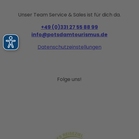
Unser Team Service & Sales ist für dich da.
+49 (0)331 27 55 88 99
info@potsdamtourismus.de
Datenschutzeinstellungen
Folge uns!
I
F
P
Y
L
n
a
i
o
i
s
c
n
u
n
t
e
t
T
k