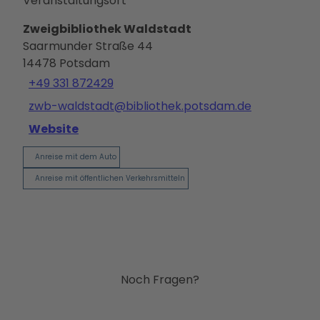
Veranstaltungsort
Ausb
ildun
Zweigbibliothek Waldstadt
g
Saarmunder Straße 44
14478
Potsdam
+49 331 872429
zwb-waldstadt@bibliothek.potsdam.de
Website
Anreise mit dem Auto
Anreise mit öffentlichen Verkehrsmitteln
Noch Fragen?