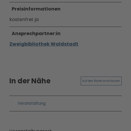
Betei
Preisinformationen
ligun
kostenfrei: ja
gsan
gebo
Ansprechpartner:in
te
PMS
Zweigbibliothek Waldstadt
G
Vera
nstal
tung
en
In der Nähe
Auf der Karte anschauen
Press
e &
Medi
Veranstaltung
ense
rvice
Jobs
&