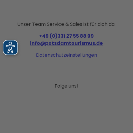
Unser Team Service & Sales ist für dich da.
+49 (0)331 27 55 88 99
info@potsdamtourismus.de
Datenschutzeinstellungen
Folge uns!
I
F
P
Y
L
n
a
i
o
i
s
c
n
u
n