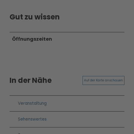
Betei
ligun
Gut zu wissen
gsan
gebo
te
Öffnungszeiten
PMS
G
Vera
nstal
tung
en
In der Nähe
Auf der Karte anschauen
Press
e &
Medi
Veranstaltung
ense
rvice
Sehenswertes
Jobs
&