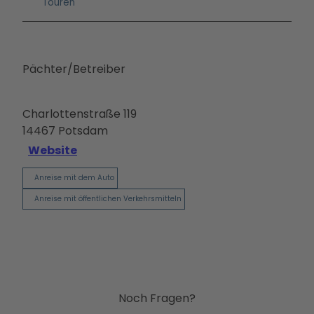
Ausb
Touren
ildun
g
Pächter/Betreiber
Charlottenstraße 119
14467
Potsdam
Website
Anreise mit dem Auto
Anreise mit öffentlichen Verkehrsmitteln
Noch Fragen?