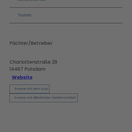
Ausb
ildun
g
Touren
Pächter/Betreiber
Charlottenstraße 29
14467
Potsdam
Website
Anreise mit dem Auto
Anreise mit öffentlichen Verkehrsmitteln