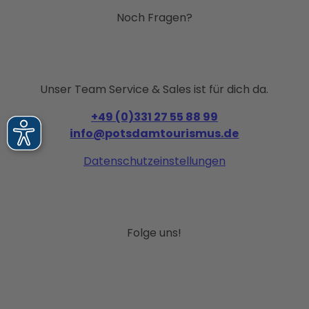
Noch Fragen?
Unser Team Service & Sales ist für dich da.
+49 (0)331 27 55 88 99
info@potsdamtourismus.de
Datenschutzeinstellungen
Folge uns!
I
F
P
Y
L