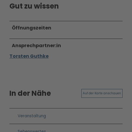
Gut zu wissen
Betei
ligun
gsan
gebo
Öffnungszeiten
te
PMS
Ansprechpartner:in
G
Vera
Torsten Guthke
nstal
tung
en
Press
e &
In der Nähe
Auf der Karte anschauen
Medi
ense
rvice
Veranstaltung
Jobs
&
Sehenswertes