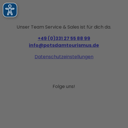
Unser Team Service & Sales ist für dich da.
+49 (0)331 27 55 88 99
info@potsdamtourismus.de
Datenschutzeinstellungen
Folge uns!
I
F
P
Y
L
n
a
i
o
i