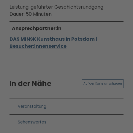
Ausb
Leistung: geführter Geschichtsrundgang
ildun
Dauer: 50 Minuten
g
Ansprechpartner:in
DAS MINSK Kunsthaus in Potsdam |
Besucher:innenservice
In der Nähe
Auf der Karte anschauen
Veranstaltung
Sehenswertes