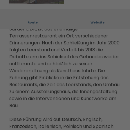
Filmstadt
Landsch
Conv
Alle
Informa
Insel in den
© PMSG Sophie Soike |
CC-BY-ND
aftsparc
entio
The
tionen
Havelseen
ours
n
men
Infoma
Winterausz
Erbaut in den 1970er Jahren im modernistischen
Digitale
Route
Website
Servi
Die
terial
eit in
Stil der DDR, ist das ehemalige
Stadterl
ce
PMS
Bonusk
Potsdam
Terrassenrestaurant ein Ort verschiedener
ebnisse
Loca
G
arte
Goldener
Erinnerungen. Nach der Schließung im Jahr 2000
Veranst
tions
Touri
Anreise
Herbst
folgten Leerstand und Verfall, bis 2018 die
altunge
Rah
smus
Kunst &
Debatte um das Schicksal des Gebäudes wieder
n
men
in
Kultur
aufflammte und schließlich zu seiner
Essen &
prog
Pots
Dein
Wiedereröffnung als Kunsthaus führte. Die
Trinken
ram
dam
Potsdam-
Führung gibt Einblicke in die Entstehung des
Unterkü
me
Kam
Blog
Restaurants, die Zeit des Leerstands, den Umbau
nfte
Kont
pagn
Dein
zu einem Ausstellungshaus, die Innengestaltung
Bahnhit
akt
en &
Potsdam-
sowie in die Interventionen und Kunstwerke am
&
Proje
Podcast
Bau.
Bera
kte
tung
Part
Diese Führung wird auf Deutsch, Englisch,
ner-
Französisch, Italienisch, Polnisch und Spanisch
und