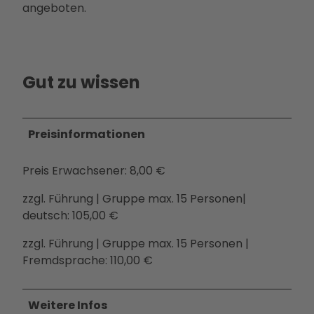
angeboten.
Betei
ligun
gsan
gebo
Gut zu wissen
te
PMS
G
Vera
Preisinformationen
nstal
tung
Preis Erwachsener: 8,00 €
en
zzgl. Führung | Gruppe max. 15 Personen|
Press
deutsch: 105,00 €
e &
Medi
zzgl. Führung | Gruppe max. 15 Personen |
ense
Fremdsprache: 110,00 €
rvice
Jobs
&
Weitere Infos