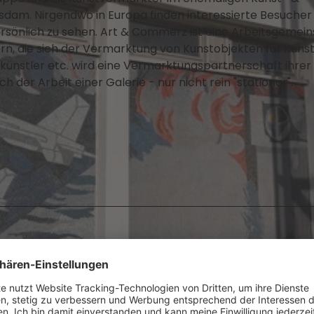
am. Nirgendwo in Europa finden interessierte Besucher 
ersönlich zu sehen. Art & Commerz ist eine Arbeitsgemei
n, die sich der Vermarktung von Kunstobjekten für Künst
ilkünstler etc. wird eine Vermarktungspartnerschaft ihrer
h der Arbeit einer Galerie - nur nicht rein "stationär".