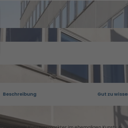
Beschreibung
Gut zu wisse
ppe und als Kunstvermarkter im ehemaligen Kunst- &