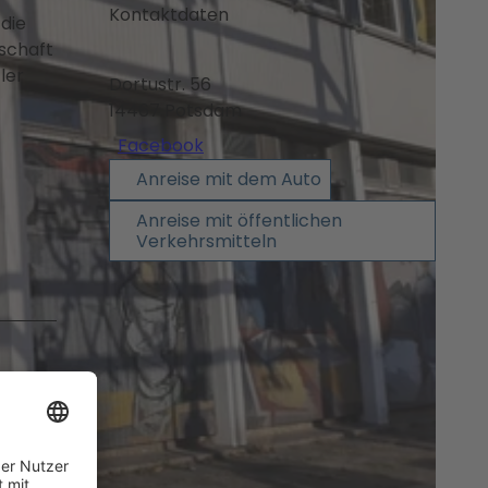
Kontaktdaten
die
nschaft
ler
Dortustr. 56
14467
Potsdam
Facebook
Anreise mit dem Auto
Anreise mit öffentlichen
Verkehrsmitteln