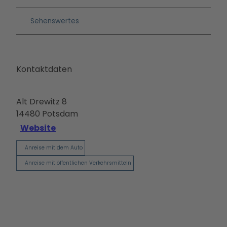
Ausb
ildun
Sehenswertes
g
Kontaktdaten
Alt Drewitz 8
14480
Potsdam
Website
Anreise mit dem Auto
Anreise mit öffentlichen Verkehrsmitteln