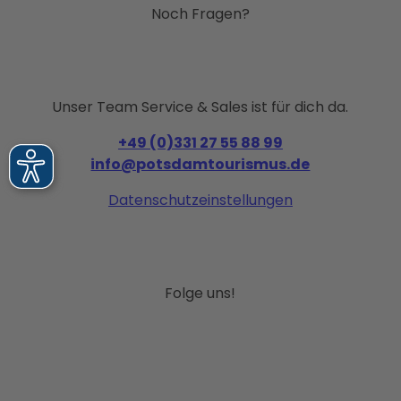
Noch Fragen?
Unser Team Service & Sales ist für dich da.
+49 (0)331 27 55 88 99
info@potsdamtourismus.de
Datenschutzeinstellungen
Folge uns!
I
F
P
Y
L