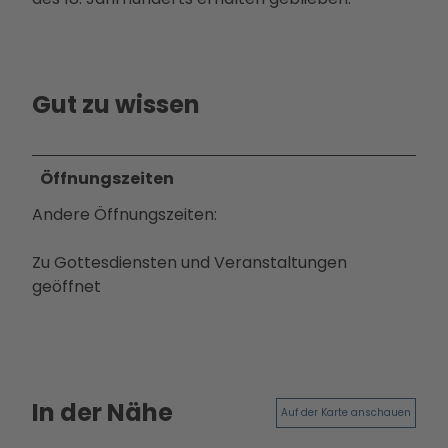
Betei
ligun
gsan
gebo
Gut zu wissen
te
PMS
G
Öffnungszeiten
Vera
nstal
Andere Öffnungszeiten:
tung
en
Zu Gottesdiensten und Veranstaltungen
Press
geöffnet
e &
Medi
ense
rvice
Jobs
In der Nähe
Auf der Karte anschauen
&