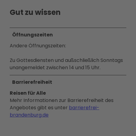
Betei
Gut zu wissen
ligun
gsan
gebo
Öffnungszeiten
te
PMS
Andere Öffnungszeiten:
G
Vera
Zu Gottesdiensten und außschließlich Sonntags
nstal
unangemeldet zwischen 14 und 15 Uhr.
tung
en
Barrierefreiheit
Press
Reisen für Alle
e &
Mehr Informationen zur Barrierefreiheit des
Medi
Angebotes gibt es unter
barrierefrei-
ense
brandenburg.de
rvice
Jobs
&