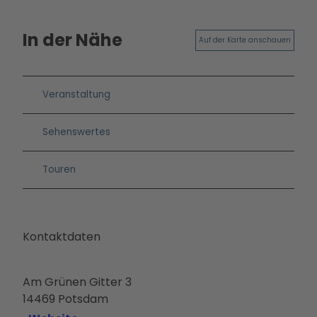
Ausb
ildun
In der Nähe
g
Auf der Karte anschauen
Veranstaltung
Sehenswertes
Touren
Kontaktdaten
Am Grünen Gitter 3
14469
Potsdam