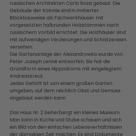
russischen Architekten Carlo Rossi gebaut. Die
Betei
Gebäude der Kolonie sind in imitierter
ligun
Blockbauweise als Fachwerkhäuser mit
gsan
vorgesetzten halbrunden Holzstämmen nach
gebo
russischem Vorbild errichtet. Die Holzhäuser sind
te
mit aufwendigen Verzierungen und Schnitzereien
PMS
versehen.
G
Die Gartenanlage der Alexandrowka wurde von
Vera
Peter Joseph Lenné entworfen. Sie hat die
nstal
Grundform eines Hippodroms mit eingelegtem
tung
Andreaskreuz.
en
Jedes Gehöft ist von einem großen Garten
Press
umgeben, auf dem reichlich Obst und Gemüse
e &
angebaut werden kann.
Medi
ense
Das Haus Nr. 2 beherbergt ein kleines Museum.
rvice
Man kann in Küche und Stube schauen und sich
Jobs
ein Bild von den einfachen Lebensverhältnissen
&
der damaligen Zeit machen. Es sind Dokumente