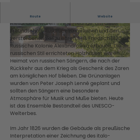
Filmstadt
Landsch
Conv
Alle
Informa
Insel in den
aftsparc
entio
The
tionen
Friedrich Wilhelm III. und der russische Zar
Havelseen
ours
Route
Website
n
men
Infoma
Alexander I. waren innige Freunde. Um dieser
Winterausz
Digitale
Servi
Die
terial
Freundschaft Ausdruck zu verleihen und den
eit in
© André Stiebitz, Lizenz: PMSG
© André Stiebitz, Lizenz: PMSG
Stadterl
ce
PMS
Bonusk
verstorbenen Zar zu ehren, ließ Friedrich 1826 die
Potsdam
ebnisse
Loca
G
arte
Russische Kolonie Alexandrowka erbauen. Die im
Goldener
Veranst
tions
Touri
Anreise
russischen Stil errichteten Holzhäuser waren
Herbst
altunge
Rah
smus
Heimat von russischen Sängern, die nach der
Kunst &
n
© André Stiebitz, Lizenz: PMSG
men
in
Rückkehr aus dem Krieg als Geschenk des Zaren
Kultur
Essen &
prog
Pots
am königlichen Hof blieben. Die Grünanlagen
Dein
Trinken
ram
dam
wurden von Peter Joseph Lenné geplant und
Potsdam-
Unterkü
me
Kam
sollten den Sängern eine besondere
Blog
nfte
Kont
pagn
Atmosphäre für Musik und Muße bieten. Heute
Dein
Bahnhit
akt
en &
ist das Ensemble Bestandteil des UNESCO-
Potsdam-
&
Proje
Welterbes.
Podcast
Bera
kte
tung
Part
Im Jahr 1826 wurden die Gebäude als preußische
ner-
Interpretation einer Zeichnung des italo-
und