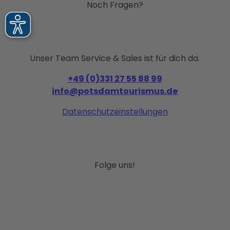
Noch Fragen?
Unser Team Service & Sales ist für dich da.
+49 (0)331 27 55 88 99
info@potsdamtourismus.de
Datenschutzeinstellungen
Folge uns!
I
F
P
Y
L