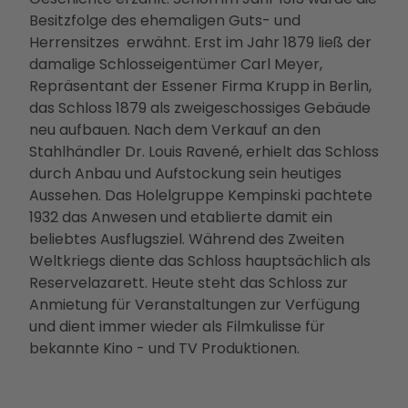
Betei
Besitzfolge des ehemaligen Guts- und
ligun
Herrensitzes erwähnt. Erst im Jahr 1879 ließ der
gsan
damalige Schlosseigentümer Carl Meyer,
gebo
Repräsentant der Essener Firma Krupp in Berlin,
te
das Schloss 1879 als zweigeschossiges Gebäude
PMS
neu aufbauen. Nach dem Verkauf an den
G
Stahlhändler Dr. Louis Ravené, erhielt das Schloss
Vera
durch Anbau und Aufstockung sein heutiges
nstal
Aussehen. Das Holelgruppe Kempinski pachtete
tung
1932 das Anwesen und etablierte damit ein
en
beliebtes Ausflugsziel. Während des Zweiten
Press
Weltkriegs diente das Schloss hauptsächlich als
e &
Reservelazarett. Heute steht das Schloss zur
Medi
Anmietung für Veranstaltungen zur Verfügung
ense
und dient immer wieder als Filmkulisse für
rvice
bekannte Kino - und TV Produktionen.
Jobs
&