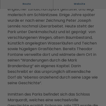
Filmstadt
Landsch
Conv
Alle
Der Schlosspark Marquardt wurde 1795 als
Informa
Route
Website
Insel in den
aftsparc
entio
The
englischer Landschaftspark gestaltet und liegt
tionen
Havelseen
ours
n
men
malerisch am Schlänitzsee. Einige Jahre später
Infoma
Winterausz
Digitale
Servi
Die
wurde er nach einer Zeichnung Peter Joseph
terial
eit in
Stadterl
ce
PMS
Lennés nochmal überarbeitet. Heute steht der
Bonusk
Potsdam
ebnisse
Loca
G
Park unter Denkmalschutz und ist geprägt von
arte
Goldener
Veranst
tions
Touri
verschlungenen Wegen, altem Baumbestand,
Anreise
Herbst
altunge
Rah
smus
künstlich angelegten Wasserläufen und Teichen
Kunst &
n
men
in
sowie hügeligen Grasflächen. Bereits Theodor
Kultur
Essen &
prog
Pots
Fontane verweilte dort und widmete dem Ort in
Dein
Trinken
ram
dam
seinen ”Wanderungen durch die Mark
Potsdam-
Unterkü
me
Kam
Brandenburg“ ein eigenes Kapitel. Darin
Blog
nfte
Kont
pagn
beschreibt er das ursprünglich altwendische
Dein
Bahnhit
akt
en &
Dorf als ”ebenso anziehend durch seine Lage wie
Potsdam-
&
Proje
seine Geschichte“.
Podcast
Bera
kte
tung
Part
Inmitten des Parks befindet sich das Schloss
ner-
Marquardt, welches eine wechselvolle
und
Geschichte erzählt. Schon im Jahr 1313 wurde die