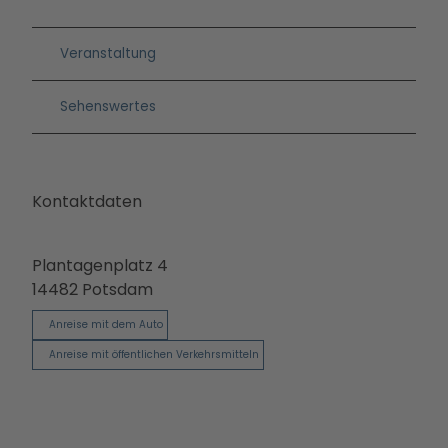
Ausb
e
ildun
_
g
Veranstaltung
S
o
Sehenswertes
p
h
i
e
Kontaktdaten
J
ä
g
Plantagenplatz 4
e
14482
Potsdam
r
Anreise mit dem Auto
Anreise mit öffentlichen Verkehrsmitteln