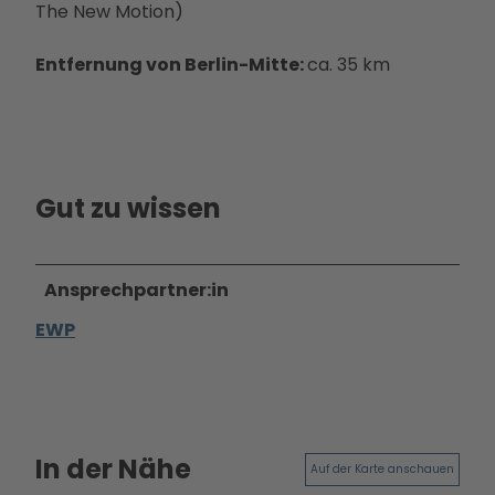
s
The New Motion)
Betei
t
ligun
e
Entfernung von Berlin-Mitte:
ca. 35 km
gsan
l
gebo
l
te
e
PMS
_
G
E
Gut zu wissen
Vera
r
nstal
l
tung
ö
en
Ansprechpartner:in
s
Press
EWP
e
e &
r
Medi
k
ense
i
rvice
r
Jobs
c
In der Nähe
&
Auf der Karte anschauen
h