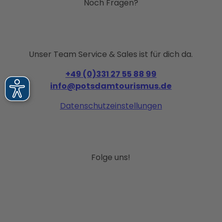
Noch Fragen?
Unser Team Service & Sales ist für dich da.
+49 (0)331 27 55 88 99
info@potsdamtourismus.de
Datenschutzeinstellungen
Folge uns!
I
F
P
Y
L
n
a
i
o
i