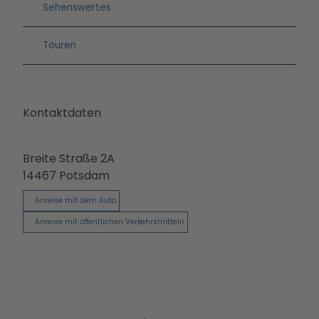
Ausb
Sehenswertes
e
ildun
_
g
Touren
S
o
p
h
Kontaktdaten
i
e
J
Breite Straße 2A
ä
14467
Potsdam
g
e
Anreise mit dem Auto
r
Anreise mit öffentlichen Verkehrsmitteln