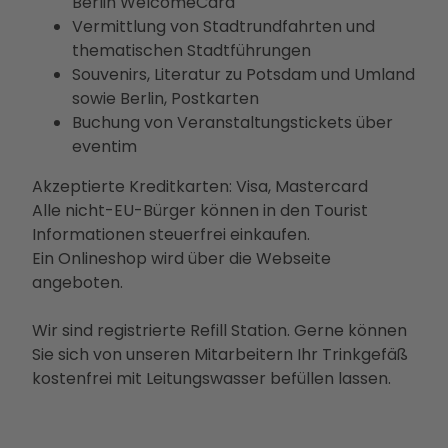
Berlin WelcomeCard
Betei
Vermittlung von Stadtrundfahrten und
ligun
thematischen Stadtführungen
gsan
Souvenirs, Literatur zu Potsdam und Umland
gebo
sowie Berlin, Postkarten
te
Buchung von Veranstaltungstickets über
PMS
eventim
G
Akzeptierte Kreditkarten: Visa, Mastercard
Vera
Alle nicht-EU-Bürger können in den Tourist
nstal
Informationen steuerfrei einkaufen.
tung
Ein Onlineshop wird über die Webseite
en
angeboten.
Press
e &
Wir sind registrierte Refill Station. Gerne können
Medi
Sie sich von unseren Mitarbeitern Ihr Trinkgefäß
ense
kostenfrei mit Leitungswasser befüllen lassen.
rvice
Jobs
&