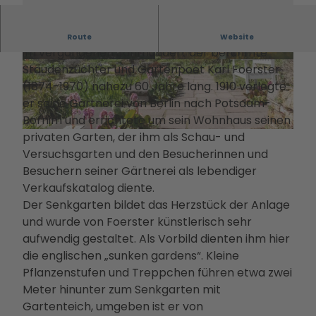
Filmstadt
Landsch
Conv
Alle
Informa
Insel in den
aftsparc
entio
The
tionen
Im Potsdamer Stadtteil Bornim lebte und wirkte
Havelseen
ours
Route
Website
n
men
Infoma
im vergangenen Jahrhundert der berühmte
Winterausz
Digitale
Servi
Die
terial
Staudenzüchter und Gartenpoet Karl Foerster
eit in
© Julia Nimke, Lizenz: PMSG |
CC-BY-ND
© Julia Nimke, Lizenz: PMSG |
CC-BY-ND
Stadterl
ce
PMS
Bonusk
(1874-1970) nahezu 60 Jahre lang. 1910 verlegte
Potsdam
ebnisse
Loca
G
arte
er seine Gärtnerei von Berlin nach Potsdam-
Goldener
Veranst
tions
Touri
Anreise
Bornim und errichtete um sein Wohnhaus seinen
Herbst
altunge
Rah
smus
privaten Garten, der ihm als Schau- und
Kunst &
n
© André Stiebitz, Lizenz: PMSG |
CC-BY-ND
men
in
Versuchsgarten und den Besucherinnen und
Kultur
Essen &
prog
Pots
Besuchern seiner Gärtnerei als lebendiger
Dein
Trinken
ram
dam
Verkaufskatalog diente.
Potsdam-
Unterkü
me
Kam
Der Senkgarten bildet das Herzstück der Anlage
Blog
nfte
Kont
pagn
und wurde von Foerster künstlerisch sehr
Dein
Bahnhit
akt
en &
aufwendig gestaltet. Als Vorbild dienten ihm hier
Potsdam-
&
Proje
die englischen „sunken gardens“. Kleine
Podcast
Bera
kte
Pflanzenstufen und Treppchen führen etwa zwei
tung
Part
Meter hinunter zum Senkgarten mit
ner-
Gartenteich, umgeben ist er von
und