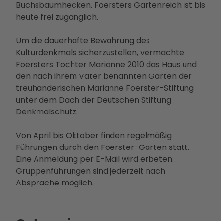
Buchsbaumhecken. Foersters Gartenreich ist bis
Betei
heute frei zugänglich.
ligun
gsan
Um die dauerhafte Bewahrung des
gebo
Kulturdenkmals sicherzustellen, vermachte
te
Foersters Tochter Marianne 2010 das Haus und
PMS
den nach ihrem Vater benannten Garten der
G
treuhänderischen Marianne Foerster-Stiftung
Vera
unter dem Dach der Deutschen Stiftung
nstal
Denkmalschutz.
tung
en
Von April bis Oktober finden regelmäßig
Press
Führungen durch den Foerster-Garten statt.
e &
Eine Anmeldung per E-Mail wird erbeten.
Medi
Gruppenführungen sind jederzeit nach
ense
Absprache möglich.
rvice
Jobs
&