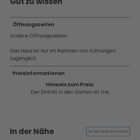
Gut zu wissen
Ausb
ildun
g
Öffnungszeiten
Andere Öffnungszeiten:
Das Haus ist nur im Rahmen von Führungen
zugänglich.
Preisinformationen
Hinweis zum Preis:
Der Eintritt in den Garten ist frei.
In der Nähe
Auf der Karte anschauen