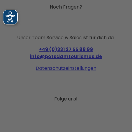
Noch Fragen?
Unser Team Service & Sales ist für dich da.
+49 (0)331 27 55 88 99
info@potsdamtourismus.de
Datenschutzeinstellungen
Folge uns!
I
F
P
Y
L