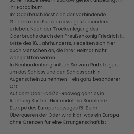
Schermützelsees in Buckow gehört unbedingt in
Betei
ihr Fotoalbum.
ligun
Im Oderbruch lässt sich der verbindende
gsan
Gedanke des Europaradweges besonders
gebo
erleben. Nach der Trockenlegung des
te
Oderbruchs durch den Preußenkönig Friedrich II.,
PMS
Mitte des 18. Jahrhunderts, siedelten sich hier
G
auch Menschen an, die ihrer Heimat nicht
Vera
wohlgelitten waren.
nstal
In Neuhardenberg sollten Sie vom Rad steigen,
tung
um das Schloss und den Schlosspark in
en
Augenschein zu nehmen - ein ganz besonderer
Press
Ort.
e &
Auf dem Oder-Neiße-Radweg geht es in
Medi
Richtung Küstrin. Hier endet die Seenland-
ense
Etappe des Europaradweges R1. Beim
rvice
Überqueren der Oder wird klar, was ein Europa
Jobs
ohne Grenzen für eine Errungenschaft ist.
&