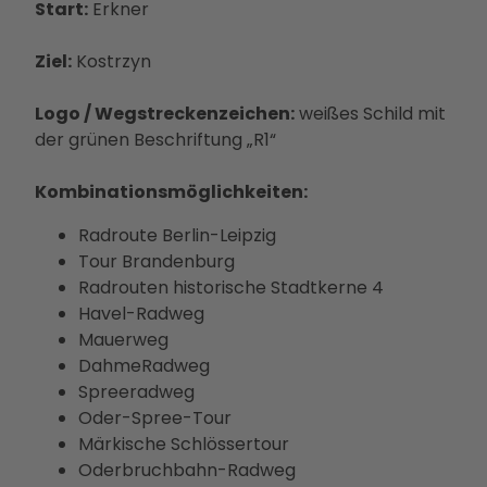
Ausb
Start:
Erkner
ildun
g
Ziel:
Kostrzyn
Logo / Wegstreckenzeichen:
weißes Schild mit
der grünen Beschriftung „R1“
Kombinationsmöglichkeiten:
Radroute Berlin-Leipzig
Tour Brandenburg
Radrouten historische Stadtkerne 4
Havel-Radweg
Mauerweg
DahmeRadweg
Spreeradweg
Oder-Spree-Tour
Märkische Schlössertour
Oderbruchbahn-Radweg