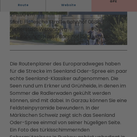
Filmstadt
Landsch
GPX
Conv
Alle
Informa
Route
Website
Insel in den
aftsparc
entio
The
tionen
270,00 km
Havelseen
ours
n
men
Infoma
© TMB-Fotoarchiv/Claus-Dieter Steyer, Lizenz:
© TMB-Fotoarchiv/Paul Hahn, Lizenz: TMB-Fo
TMB-Fotoarchiv/Claus-Dieter Steyer |
toarchiv/Paul Hahn |
CC-BY-ND
Start: Hallesche Straße Bahnhof 06886
Winterausz
Digitale
CC-BY-ND
Servi
Die
terial
Lutherstadt Wittenberg
eit in
Stadterl
ce
PMS
Bonusk
Ziel: Bahnhofstrasse Bahnhof 15328 Küstrin
Potsdam
ebnisse
Loca
G
arte
Goldener
Veranst
tions
Touri
Anreise
© TMB-Fotoarchiv/Claus-Dieter Steyer, Lizenz: TMB-Fotoarchiv/Claus-Dieter Steyer |
CC-BY-ND
Herbst
altunge
Rah
smus
Kunst &
n
men
in
Die Routenplaner des Europaradweges haben
Kultur
Essen &
prog
Pots
für die Strecke im Seenland Oder-Spree ein paar
Dein
Trinken
ram
dam
echte Seenland-Klassiker aufgenommen. Die
Potsdam-
Unterkü
me
Kam
Seen rund um Erkner und Grünheide, in denen im
Blog
nfte
Kont
pagn
Sommer die Radlerwaden gekühlt werden
Dein
Bahnhit
akt
en &
können, sind mit dabei. In Garzau können Sie eine
Potsdam-
&
Proje
Feldsteinpyramide bewundern. In der
Podcast
Bera
kte
Märkischen Schweiz zeigt sich das Seenland
tung
Part
Oder-Spree einmal von seiner hügeligen Seite.
ner-
Ein Foto des türkisschimmernden
und