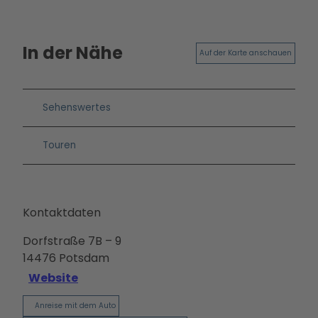
Ausb
ildun
g
In der Nähe
Auf der Karte anschauen
Sehenswertes
Touren
Kontaktdaten
Dorfstraße 7B – 9
14476
Potsdam
Website
Anreise mit dem Auto