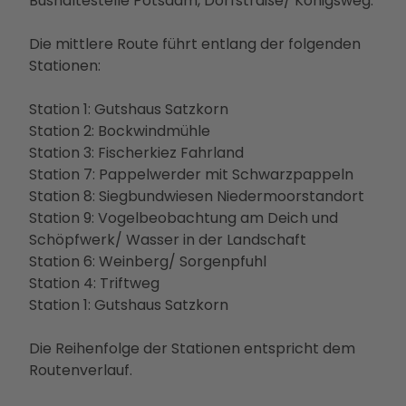
Bushaltestelle Potsdam, Dorfstraße/ Königsweg.
Betei
ligun
Die mittlere Route führt entlang der folgenden
gsan
Stationen:
gebo
te
Station 1: Gutshaus Satzkorn
PMS
Station 2: Bockwindmühle
G
Station 3: Fischerkiez Fahrland
Vera
Station 7: Pappelwerder mit Schwarzpappeln
nstal
Station 8: Siegbundwiesen Niedermoorstandort
tung
Station 9: Vogelbeobachtung am Deich und
en
Schöpfwerk/ Wasser in der Landschaft
Press
Station 6: Weinberg/ Sorgenpfuhl
e &
Station 4: Triftweg
Medi
Station 1: Gutshaus Satzkorn
ense
rvice
Die Reihenfolge der Stationen entspricht dem
Jobs
Routenverlauf.
&