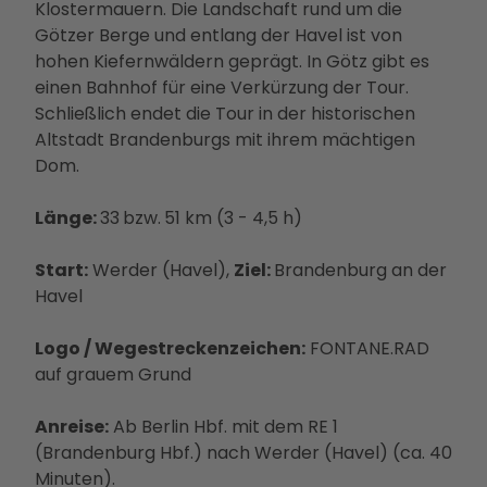
Ausb
Klostermauern. Die Landschaft rund um die
ildun
Götzer Berge und entlang der Havel ist von
g
hohen Kiefernwäldern geprägt. In Götz gibt es
einen Bahnhof für eine Verkürzung der Tour.
Schließlich endet die Tour in der historischen
Altstadt Brandenburgs mit ihrem mächtigen
Dom.
Länge:
33
bzw.
51 km (3 - 4,5 h)
Start:
Werder (Havel),
Ziel:
Brandenburg an der
Havel
Logo / Wegestreckenzeichen:
FONTANE.RAD
auf grauem Grund
Anreise:
Ab Berlin Hbf. mit dem RE 1
(Brandenburg Hbf.) nach Werder (Havel) (ca. 40
Minuten).