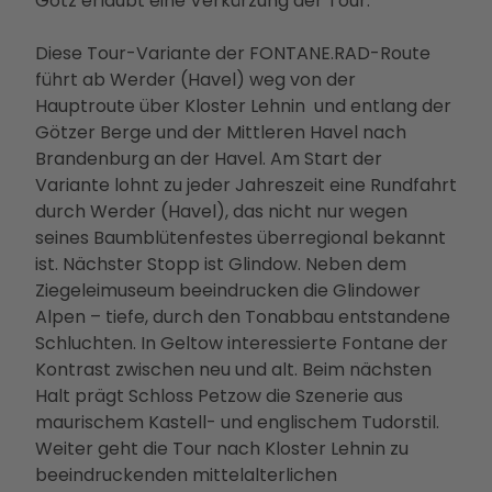
Götz erlaubt eine Verkürzung der Tour.
Betei
ligun
Diese Tour-Variante der FONTANE.RAD-Route
gsan
führt ab Werder (Havel) weg von der
gebo
Hauptroute über Kloster Lehnin und entlang der
te
Götzer Berge und der Mittleren Havel nach
PMS
Brandenburg an der Havel. Am Start der
G
Variante lohnt zu jeder Jahreszeit eine Rundfahrt
Vera
durch Werder (Havel), das nicht nur wegen
nstal
seines Baumblütenfestes überregional bekannt
tung
ist. Nächster Stopp ist Glindow. Neben dem
en
Ziegeleimuseum beeindrucken die Glindower
Press
Alpen – tiefe, durch den Tonabbau entstandene
e &
Schluchten. In Geltow interessierte Fontane der
Medi
Kontrast zwischen neu und alt. Beim nächsten
ense
Halt prägt Schloss Petzow die Szenerie aus
rvice
maurischem Kastell- und englischem Tudorstil.
Jobs
Weiter geht die Tour nach Kloster Lehnin zu
&
beeindruckenden mittelalterlichen