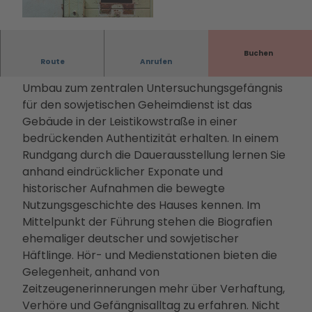
Filmstadt
Landsch
Conv
Alle
Informa
Insel in den
aftsparc
entio
The
tionen
© Benjamin Maltry, Gedenkstätte Leistikowstra
ße
Havelseen
ours
n
men
Infoma
Winterausz
Digitale
Buchen
Servi
Die
terial
Route
Anrufen
eit in
Stadterl
Auch mehr als sieben Jahrzehnte nach seinem
ce
PMS
Bonusk
Potsdam
ebnisse
Umbau zum zentralen Untersuchungsgefängnis
Loca
G
arte
Goldener
Veranst
für den sowjetischen Geheimdienst ist das
tions
Touri
Anreise
Herbst
altunge
Gebäude in der Leistikowstraße in einer
Rah
smus
Kunst &
n
bedrückenden Authentizität erhalten. In einem
men
in
Kultur
Essen &
Rundgang durch die Dauerausstellung lernen Sie
prog
Pots
Dein
Trinken
anhand eindrücklicher Exponate und
ram
dam
Potsdam-
Unterkü
historischer Aufnahmen die bewegte
me
Kam
Blog
nfte
Nutzungsgeschichte des Hauses kennen. Im
Kont
pagn
Dein
Bahnhit
Mittelpunkt der Führung stehen die Biografien
akt
en &
Potsdam-
ehemaliger deutscher und sowjetischer
&
Proje
Podcast
Häftlinge. Hör- und Medienstationen bieten die
Bera
kte
Gelegenheit, anhand von
tung
Part
Zeitzeugenerinnerungen mehr über Verhaftung,
ner-
Verhöre und Gefängnisalltag zu erfahren. Nicht
und