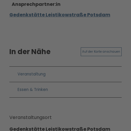
Ausb
Ansprechpartner:in
ildun
Gedenkstätte Leistikowstraße Potsdam
g
In der Nähe
Auf der Karte anschauen
Veranstaltung
Essen & Trinken
Veranstaltungsort
Gedenkstätte Leistikowstraße Potsdam