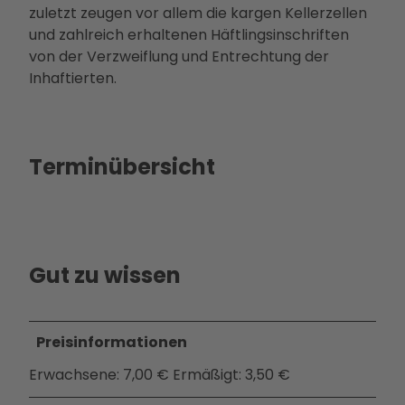
zuletzt zeugen vor allem die kargen Kellerzellen
Betei
und zahlreich erhaltenen Häftlingsinschriften
ligun
von der Verzweiflung und Entrechtung der
gsan
Inhaftierten.
gebo
te
PMS
G
Terminübersicht
Vera
nstal
tung
en
Press
Gut zu wissen
e &
Medi
ense
Preisinformationen
rvice
Jobs
Erwachsene: 7,00 € Ermäßigt: 3,50 €
&