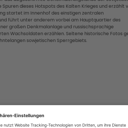
e Spuren dieses Hotspots des Kalten Krieges und erzählt 
g startet im Innenhof des einstigen zentralen
nd führt unter anderem vorbei am Hauptquartier des
einer großen Denkmalanlage und russischsprachige
ierten Wachsoldaten erzählen. Seltene historische Fotos 
zehntelangen sowjetischen Sperrgebiets.