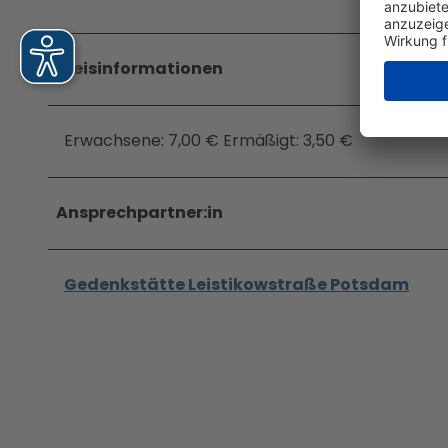
Jobs &
Ausbil
dung
Preisinformationen
Erwachsene: 7,00 € Ermäßigt: 3,50 €
Ansprechpartner:in
Gedenkstätte Leistikowstraße Potsdam