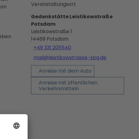
Veranstaltungsort
von
Gedenkstätte Leistikowstraße
Potsdam
Leistikowstraße 1
geben
14469
Potsdam
+49 331 2011540
mail@leistikowstrasse-sbg.de
Anreise mit dem Auto
Anreise mit öffentlichen
Verkehrsmitteln