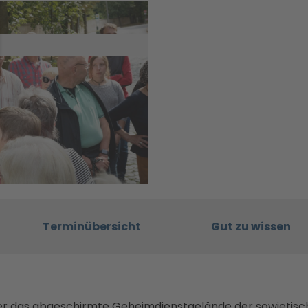
Terminübersicht
Gut zu wissen
er das abgeschirmte Geheimdienstgelände der sowjetis