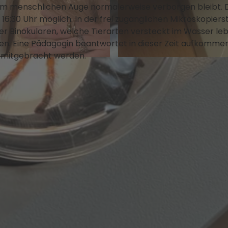
m menschlichen Auge normalerweise verborgen bleibt. D
6:30 Uhr möglich. In der frei zugänglichen Mikroskopiers
er Binokularen, welche Tierarten versteckt im Wasser le
en. Eine Pädagogin beantwortet in dieser Zeit aufkomme
 mitgebracht werden.
© David Marschalsky, Naturkundemuseum Potsdam |
C