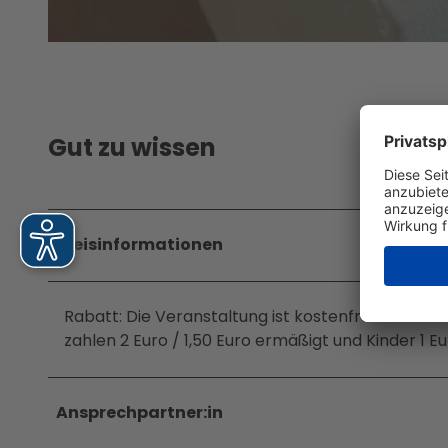
Jobs &
Ausbil
dung
© A. Vierling-La Ruffa, Naturkundemuseum Potsdam |
CC-BY-NC-ND
Gut zu wissen
Preisinformationen
Rabatt: Die Veranstaltung ist kostenfrei und der
zahlen 2 Euro / 1,50 Euro ermäßigt und Kinder 1 Eur
Ansprechpartner:in