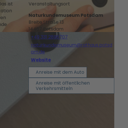
as ist
Veranstaltungsort
tation
Naturkundemuseum Potsdam
ben
Breite Straße 13
nde
14467
Potsdam
C-BY-NC-ND
+49 331 2896707
naturkundemuseum@rathaus.potsd
am.de
Website
Anreise mit dem Auto
Anreise mit öffentlichen
Verkehrsmitteln