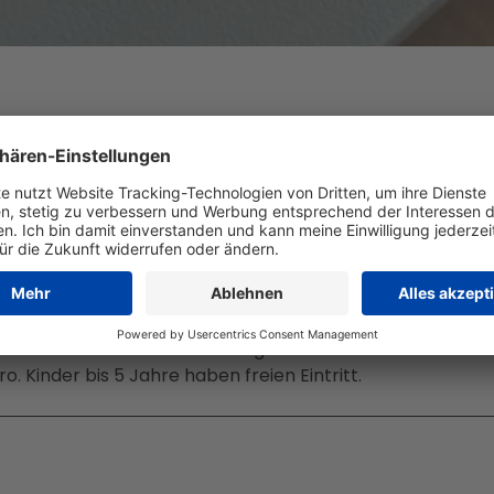
 Eintritt ist am Museumsmontag zu 50 % reduziert. Erwach
o. Kinder bis 5 Jahre haben freien Eintritt.