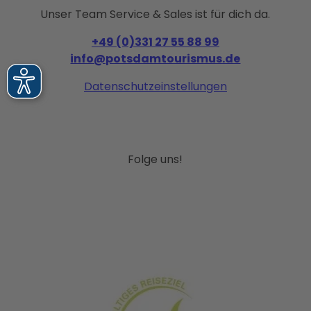
Unser Team Service & Sales ist für dich da.
+49 (0)331 27 55 88 99
info@potsdamtourismus.de
Datenschutzeinstellungen
Folge uns!
I
F
P
Y
L
n
a
i
o
i
s
c
n
u
n
t
e
t
T
k
g
b
e
u
e