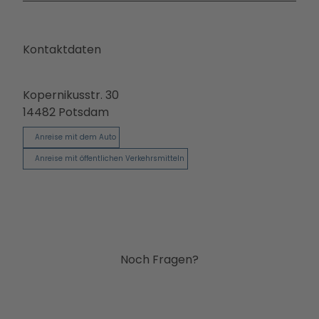
Ausb
ildun
g
Kontaktdaten
Kopernikusstr. 30
14482
Potsdam
Anreise mit dem Auto
Anreise mit öffentlichen Verkehrsmitteln
Noch Fragen?