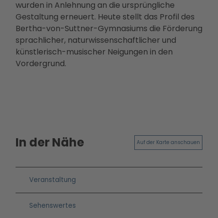
wurden in Anlehnung an die ursprüngliche
Betei
Gestaltung erneuert. Heute stellt das Profil des
ligun
Bertha-von-Suttner-Gymnasiums die Förderung
gsan
sprachlicher, naturwissenschaftlicher und
gebo
künstlerisch-musischer Neigungen in den
te
Vordergrund.
PMS
G
Vera
nstal
tung
en
Press
In der Nähe
Auf der Karte anschauen
e &
Medi
ense
Veranstaltung
rvice
Jobs
Sehenswertes
&