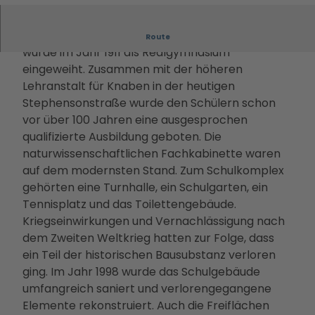
Filmstadt
Landsch
Conv
Alle
Informa
Insel in den
aftsparc
entio
The
tionen
Das Schulgebäude in der Kopernikusstraße
Havelseen
ours
Route
n
men
Infoma
wurde im Jahr 1911 als Realgymnasium
Winterausz
Digitale
Servi
Die
terial
eingeweiht. Zusammen mit der höheren
eit in
Stadterl
ce
PMS
Bonusk
Lehranstalt für Knaben in der heutigen
Potsdam
ebnisse
Loca
G
arte
Stephensonstraße wurde den Schülern schon
Goldener
Veranst
tions
Touri
Anreise
vor über 100 Jahren eine ausgesprochen
Herbst
altunge
Rah
smus
qualifizierte Ausbildung geboten. Die
Kunst &
n
men
in
naturwissenschaftlichen Fachkabinette waren
Kultur
Essen &
prog
Pots
auf dem modernsten Stand. Zum Schulkomplex
Dein
Trinken
ram
dam
gehörten eine Turnhalle, ein Schulgarten, ein
Potsdam-
Unterkü
me
Kam
Tennisplatz und das Toilettengebäude.
Blog
nfte
Kont
pagn
Kriegseinwirkungen und Vernachlässigung nach
Dein
Bahnhit
akt
en &
dem Zweiten Weltkrieg hatten zur Folge, dass
Potsdam-
&
Proje
ein Teil der historischen Bausubstanz verloren
Podcast
Bera
kte
ging. Im Jahr 1998 wurde das Schulgebäude
tung
Part
umfangreich saniert und verlorengegangene
ner-
Elemente rekonstruiert. Auch die Freiflächen
und