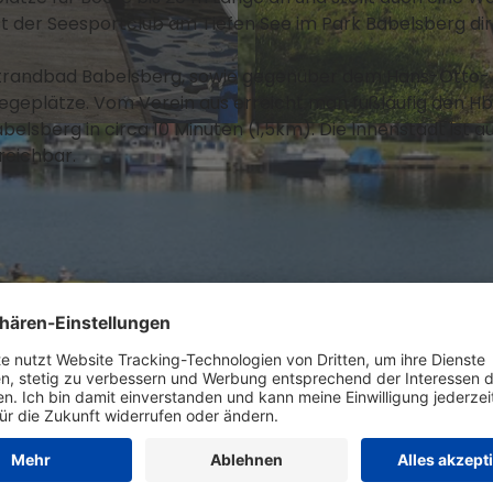
t der Seesportclub am Tiefen See im Park Babelsberg di
Strandbad Babelsberg, sowie gegenüber dem Hans-Otto-
iegeplätze. Vom Verein aus erreicht man fußläufig den Hb
belsberg in circa 10 Minuten (1,5km). Die Innenstadt ist a
© Christin Drühl, Lizenz: Christin Drühl
reichbar.