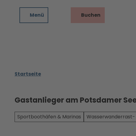
Z
u
Menü
Buchen
Telefon
Suche
m
I
n
h
a
l
t
Startseite
Inspiration
Alle Themen
10 Gründe für
Gastanlieger am Potsdamer See
Planung
Potsdam
Alle
Eine Reise
Sportboothäfen & Marinas
Wasserwanderrast- 
Themen
durch Europa
Führungen
Tourentipp
UNESCO-
Alle Themen
s
Welterbe