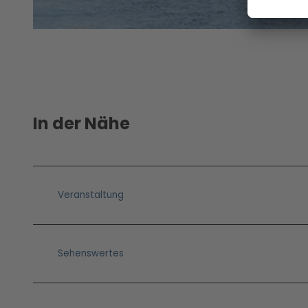
Jobs &
Ausbil
dung
© Christin Drühl, Lizenz: Christin Drühl
In der Nähe
Veranstaltung
Sehenswertes