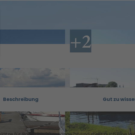
Beschreibung
Gut zu wisse
lätze für Boote bis 20 m Länge an und stellt auch eine W