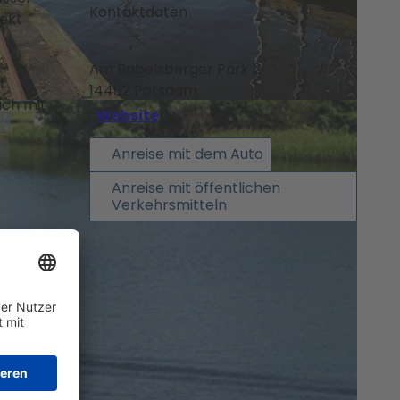
Kontaktdaten
rekt
Am Babelsberger Park 2
f
14482
Potsdam
uch mit
Website
Anreise mit dem Auto
Anreise mit öffentlichen
Verkehrsmitteln