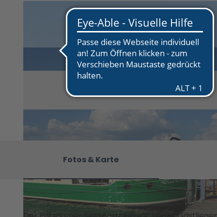
Öffentliche
Potsdam
MICE
UNESCO-
Führungen
für Familien
Filmstadt
Alle
Gruppenangeb
Historischer
Insel in den
Theme
ote
Service
Landschaft
Havelseen
n
sparcours
Alle
Winterauszeit
Potsd
Digitale
Themen
in Potsdam
am
Über
Stadterlebn
Tourist
Goldener
Conve
uns
isse
Informati
Herbst
ntion
Alle
Veranstalt
onen
Kunst & Kultur
Servic
Them
ungen
Infomater
Dein Potsdam-
e
en
Essen &
ial
Blog
Locati
Die
Trinken
Bonuskart
Dein Potsdam-
ons
PMSG
Unterkünft
e
Podcast
Rahm
Touris
e
Anreise
Fotos & Karte
enpro
mus in
Bahnhit
gram
Potsd
me
am
Konta
Kamp
kt &
agnen
Der Potsdamer Seesportclub e.V. bietet Gastliegep