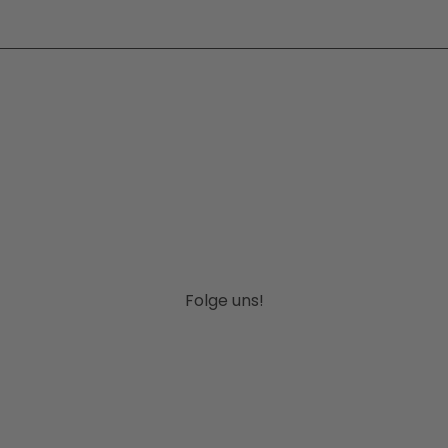
Folge uns!
I
F
P
Y
L
n
a
i
o
i