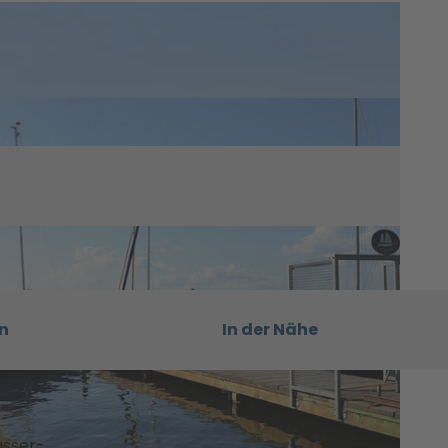
n
In der Nähe
asser-