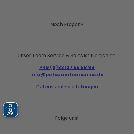
Ausb
ildun
g
Noch Fragen?
Unser Team Service & Sales ist für dich da.
+49 (0)331 27 55 88 99
info@potsdamtourismus.de
Datenschutzeinstellungen
Folge uns!