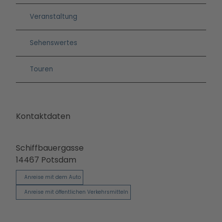
Betei
Veranstaltung
ligun
gsan
Sehenswertes
gebo
te
PMS
Touren
G
Vera
nstal
Kontaktdaten
tung
en
Press
Schiffbauergasse
e &
14467
Potsdam
Medi
ense
Anreise mit dem Auto
rvice
Anreise mit öffentlichen Verkehrsmitteln
Jobs
&