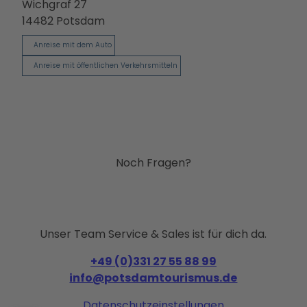
Ausb
Wichgraf 27
ildun
14482
Potsdam
g
Anreise mit dem Auto
Anreise mit öffentlichen Verkehrsmitteln
Noch Fragen?
Unser Team Service & Sales ist für dich da.
+49 (0)331 27 55 88 99
info@potsdamtourismus.de
Datenschutzeinstellungen