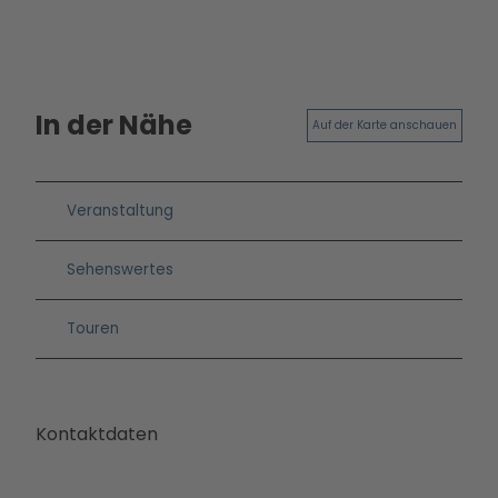
Betei
ligun
gsan
gebo
In der Nähe
te
Auf der Karte anschauen
PMS
G
Vera
Veranstaltung
nstal
tung
Sehenswertes
en
Press
Touren
e &
Medi
ense
rvice
Kontaktdaten
Jobs
&