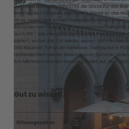
Beratu
&
Gottfried Büring im Jahr 1755 die Skizze für das B
ng
Projek
anscheinlich höheren Alterswert. Damit ist das N
te
da es neben den ersten neogotischen Bauten in Eng
Partne
europäischen Festland ist. Im Zusammenhang mit
r- und
auch 1867 das neogotische Nauener Tor beseitigt
Beteili
saniert, wobei das Tor wieder seinen historischen An
gungs
Das Nauener Tor ist ein beliebter Treffpunkt in P
angeb
Holländischen Viertel. Besonders im Sommer laden
ote
Am Mittwoch und am Samstag findet auf dem Plat
PMSG
Veran
staltu
ngen
Gut zu wissen
Presse
&
Medie
nservi
ce
Öffnungszeiten