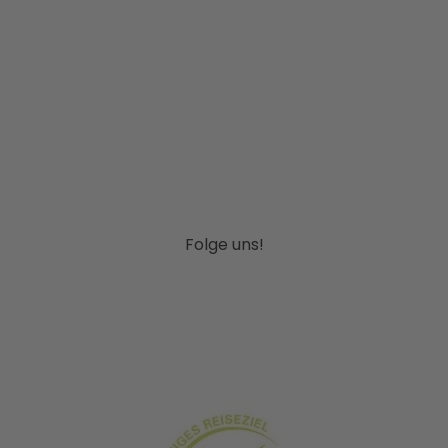
Folge uns!
I
F
P
Y
L
n
a
i
o
i
s
c
n
u
n
t
e
t
T
k
g
b
e
u
e