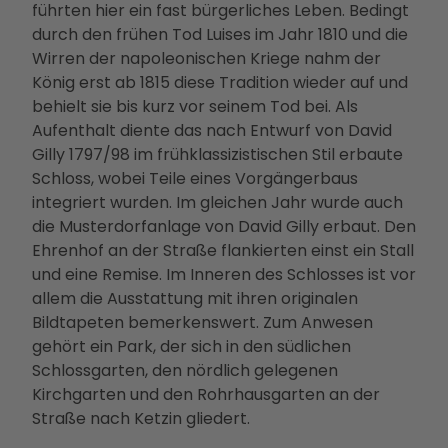
führten hier ein fast bürgerliches Leben. Bedingt
Betei
durch den frühen Tod Luises im Jahr 1810 und die
ligun
Wirren der napoleonischen Kriege nahm der
gsan
König erst ab 1815 diese Tradition wieder auf und
gebo
behielt sie bis kurz vor seinem Tod bei. Als
te
Aufenthalt diente das nach Entwurf von David
PMS
Gilly 1797/98 im frühklassizistischen Stil erbaute
G
Schloss, wobei Teile eines Vorgängerbaus
Vera
integriert wurden. Im gleichen Jahr wurde auch
nstal
die Musterdorfanlage von David Gilly erbaut. Den
tung
Ehrenhof an der Straße flankierten einst ein Stall
en
und eine Remise. Im Inneren des Schlosses ist vor
Press
allem die Ausstattung mit ihren originalen
e &
Bildtapeten bemerkenswert. Zum Anwesen
Medi
gehört ein Park, der sich in den südlichen
ense
Schlossgarten, den nördlich gelegenen
rvice
Kirchgarten und den Rohrhausgarten an der
Jobs
Straße nach Ketzin gliedert.
&