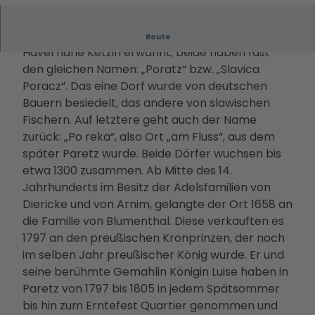
Filmstadt
Landsch
Conv
Alle
zenz: Archiv des Vereins Historisches Paretz e.V.
Informa
Insel in den
aftsparc
entio
The
tionen
Im Jahr 1197 werden zwei Nachbardörfer an der
Havelseen
ours
Route
n
men
Infoma
Havel nahe Ketzin erwähnt; beide haben fast
Winterausz
Digitale
Servi
Die
terial
den gleichen Namen: „Poratz“ bzw. „Slavica
eit in
Stadterl
ce
PMS
Bonusk
Poracz“. Das eine Dorf wurde von deutschen
Potsdam
ebnisse
Loca
G
arte
Bauern besiedelt, das andere von slawischen
Goldener
Veranst
tions
Touri
Anreise
Fischern. Auf letztere geht auch der Name
Herbst
altunge
Rah
smus
zurück: „Po reka“, also Ort „am Fluss“, aus dem
Kunst &
n
men
in
später Paretz wurde. Beide Dörfer wuchsen bis
Kultur
Essen &
prog
Pots
etwa 1300 zusammen. Ab Mitte des 14.
Dein
Trinken
ram
dam
Jahrhunderts im Besitz der Adelsfamilien von
Potsdam-
Unterkü
me
Kam
Diericke und von Arnim, gelangte der Ort 1658 an
Blog
nfte
Kont
pagn
die Familie von Blumenthal. Diese verkauften es
Dein
Bahnhit
akt
en &
1797 an den preußischen Kronprinzen, der noch
Potsdam-
&
Proje
im selben Jahr preußischer König wurde. Er und
Podcast
Bera
kte
seine berühmte Gemahlin Königin Luise haben in
tung
Part
Paretz von 1797 bis 1805 in jedem Spätsommer
ner-
bis hin zum Erntefest Quartier genommen und
und