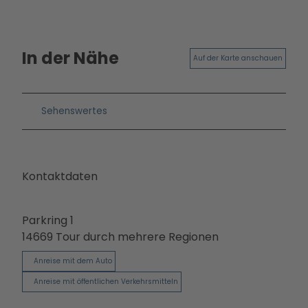
Ausb
ildun
g
In der Nähe
Auf der Karte anschauen
Sehenswertes
Kontaktdaten
Parkring 1
14669
Tour durch mehrere Regionen
Anreise mit dem Auto
Anreise mit öffentlichen Verkehrsmitteln