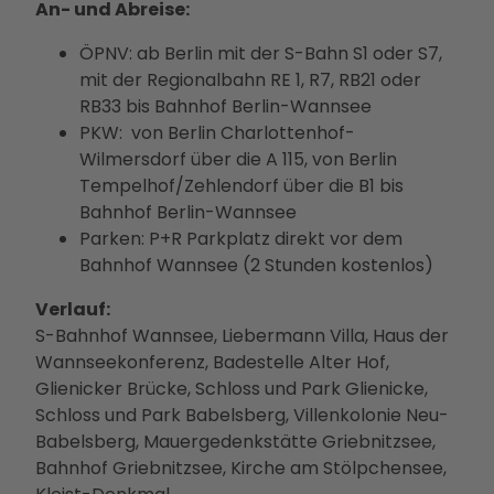
Ausb
An- und Abreise:
ildun
ÖPNV: ab Berlin mit der S-Bahn S1 oder S7,
g
mit der Regionalbahn RE 1, R7, RB21 oder
RB33 bis Bahnhof Berlin-Wannsee
PKW: von Berlin Charlottenhof-
Wilmersdorf über die A 115, von Berlin
Tempelhof/Zehlendorf über die B1 bis
Bahnhof Berlin-Wannsee
Parken: P+R Parkplatz direkt vor dem
Bahnhof Wannsee (2 Stunden kostenlos)
Verlauf:
S-Bahnhof Wannsee, Liebermann Villa, Haus der
Wannseekonferenz, Badestelle Alter Hof,
Glienicker Brücke, Schloss und Park Glienicke,
Schloss und Park Babelsberg, Villenkolonie Neu-
Babelsberg, Mauergedenkstätte Griebnitzsee,
Bahnhof Griebnitzsee, Kirche am Stölpchensee,