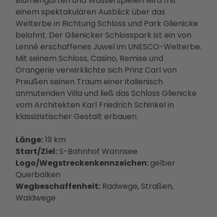
Blumengärten und Wasserspielen wird mit
Betei
einem spektakulären Ausblick über das
ligun
Welterbe in Richtung Schloss und Park Glienicke
gsan
belohnt. Der Glienicker Schlosspark ist ein von
gebo
Lenné erschaffenes Juwel im UNESCO-Welterbe.
te
Mit seinem Schloss, Casino, Remise und
PMS
Orangerie verwirklichte sich Prinz Carl von
G
Preußen seinen Traum einer italienisch
Vera
anmutenden Villa und ließ das Schloss Glienicke
nstal
vom Architekten Karl Friedrich Schinkel in
tung
klassizistischer Gestalt erbauen.
en
Press
Länge:
19 km
e &
Start/Ziel:
S-Bahnhof Wannsee
Medi
Logo/Wegstreckenkennzeichen:
gelber
ense
Querbalken
rvice
Wegbeschaffenheit:
Radwege, Straßen,
Jobs
Waldwege
&